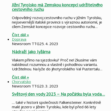
Jižní Tyrolsko má Zemskou koncepci udržitelného
cestovního ruchu
Odpovědný rozvoj cestovního ruchu v Jižním Tyrolsku,
nejsevernější italské provincii s výraznou autonomií, je
cílem Zemské koncepce rozvoje cestovního ruchu…
Číst dál »
Doprava
Newsroom TTG
25. 4. 2023
Nádraží jako lyžárna
Vlakem přímo na sjezdovku? Proč ne! Zkusíme vám
nabídnout rozumnou a vlastně i pohodlnou variantu.
Udržitelnou. Na lyže do jihotyrolského Val Pustertalu…
Číst dál »
Chorvatsko
Newsroom TTG
23. 3. 2023
Světový den vody 2023 – Na počátku byla voda…
… také v historii společnosti Falkensteiner. Konkrétně
malé jezero v Jižním Tyrolsku, kde byl před 66 lety