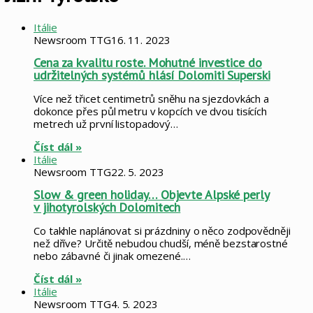
Itálie
Newsroom TTG
16. 11. 2023
Cena za kvalitu roste. Mohutné investice do
udržitelných systémů hlásí Dolomiti Superski
Více než třicet centimetrů sněhu na sjezdovkách a
dokonce přes půl metru v kopcích ve dvou tisících
metrech už první listopadový…
Číst dál »
Itálie
Newsroom TTG
22. 5. 2023
Slow & green holiday… Objevte Alpské perly
v jihotyrolských Dolomitech
Co takhle naplánovat si prázdniny o něco zodpovědněji
než dříve? Určitě nebudou chudší, méně bezstarostné
nebo zábavné či jinak omezené.…
Číst dál »
Itálie
Newsroom TTG
4. 5. 2023