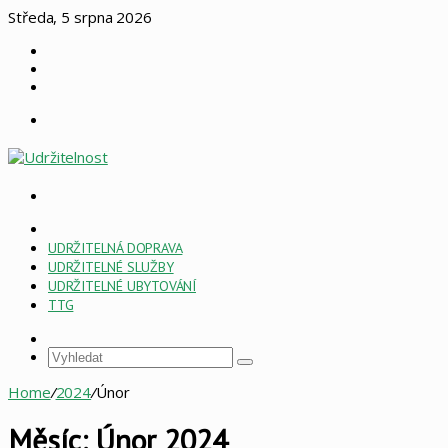
Středa, 5 srpna 2026
Log
In
Náhodný
článek
Sidebar
Menu
Vyhledat
HOME
PAGE
UDRŽITELNÁ DOPRAVA
ESG
UDRŽITELNÉ SLUŽBY
UDRŽITELNÉ UBYTOVÁNÍ
TTG
Sidebar
Vyhledat
Home
/
2024
/
Únor
Měsíc:
Únor 2024