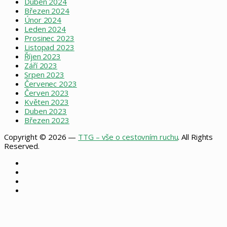
Duben 2024
Březen 2024
Únor 2024
Leden 2024
Prosinec 2023
Listopad 2023
Říjen 2023
Září 2023
Srpen 2023
Červenec 2023
Červen 2023
Květen 2023
Duben 2023
Březen 2023
Copyright © 2026 —
TTG – vše o cestovním ruchu
. All Rights
Reserved.
Facebook
X
Instagram
RSS
Back
to
top