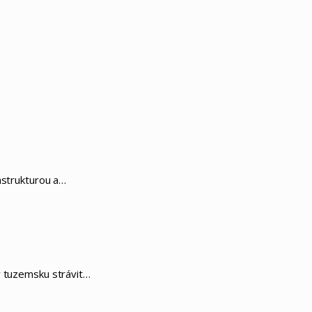
astrukturou a…
v tuzemsku strávit…