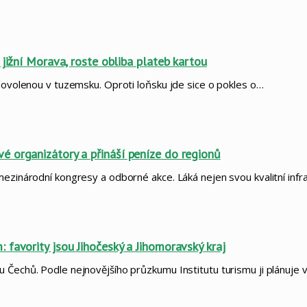
jižní Morava, roste obliba plateb kartou
 dovolenou v tuzemsku. Oproti loňsku jde sice o pokles o…
é organizátory a přináší peníze do regionů
mezinárodní kongresy a odborné akce. Láká nejen svou kvalitní infr
favority jsou Jihočeský a Jihomoravský kraj
 Čechů. Podle nejnovějšího průzkumu Institutu turismu ji plánuje 