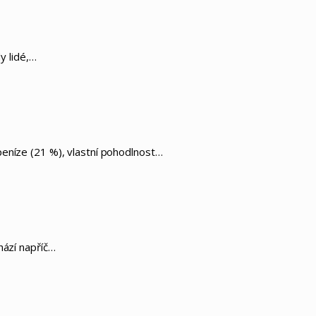
y lidé,…
peníze (21 %), vlastní pohodlnost…
hází napříč…