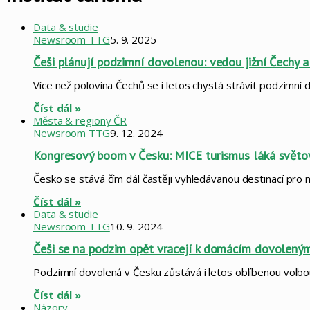
Data & studie
Newsroom TTG
5. 9. 2025
Češi plánují podzimní dovolenou: vedou jižní Čechy a 
Více než polovina Čechů se i letos chystá strávit podzimní
Číst dál »
Města & regiony ČR
Newsroom TTG
9. 12. 2024
Kongresový boom v Česku: MICE turismus láká světov
Česko se stává čím dál častěji vyhledávanou destinací pro 
Číst dál »
Data & studie
Newsroom TTG
10. 9. 2024
Češi se na podzim opět vracejí k domácím dovoleným: 
Podzimní dovolená v Česku zůstává i letos oblíbenou volbou
Číst dál »
Názory