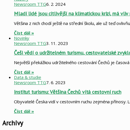
Newsroom TTG
6. 2. 2024
Mladí lidé jsou citlivější na klimatickou krizi, má vliv
Většina z nich chodí ještě na střední školu, ale už teď ovli
Číst dál »
Novinky
Newsroom TTG
3. 11. 2023
Češi vědí o udržitelném turismu, cestovatelské zvykl
Největší překážkou udržitelného cestování Čechů je časová
Číst dál »
Data & studie
Newsroom TTG
7. 6. 2023
Institut turismu: Většina Čechů vítá cestovní ruch
Obyvatelé Česka vidí v cestovním ruchu zejména přínosy. Li
Číst dál »
Archivy