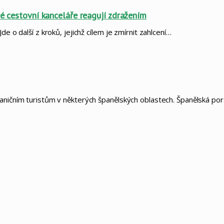
ré cestovní kanceláře reagují zdražením
e o další z kroků, jejichž cílem je zmírnit zahlcení…
raničním turistům v některých španělských oblastech. Španělská p