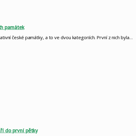
ích památek
ativní české památky, a to ve dvou kategoriích. První z nich byla…
í do první pětky