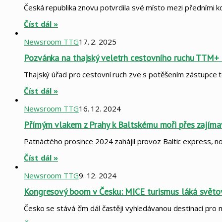
Česká republika znovu potvrdila své místo mezi předními 
Číst dál »
Newsroom TTG
17. 2. 2025
Pozvánka na thajský veletrh cestovního ruchu TTM+
Thajský úřad pro cestovní ruch zve s potěšením zástupce to
Číst dál »
Newsroom TTG
16. 12. 2024
Přímým vlakem z Prahy k Baltskému moři přes zajíma
Patnáctého prosince 2024 zahájil provoz Baltic express, nov
Číst dál »
Newsroom TTG
9. 12. 2024
Kongresový boom v Česku: MICE turismus láká světov
Česko se stává čím dál častěji vyhledávanou destinací pro 