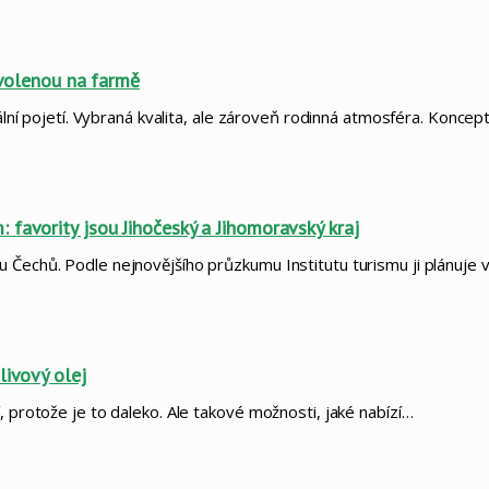
ovolenou na farmě
nální pojetí. Vybraná kvalita, ale zároveň rodinná atmosféra. Konce
favority jsou Jihočeský a Jihomoravský kraj
 Čechů. Podle nejnovějšího průzkumu Institutu turismu ji plánuje 
livový olej
, protože je to daleko. Ale takové možnosti, jaké nabízí…