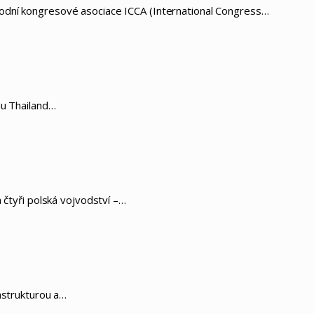
rodní kongresové asociace ICCA (International Congress…
hu Thailand…
 čtyři polská vojvodství –…
astrukturou a…