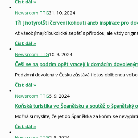
Číst dál »
Newsroom TTG
31. 10. 2024
Tři jihotyrolští červení kohouti aneb inspirace pro d
Až všeobjímající bukolické sepětí s přírodou, ale vždy origi
Číst dál »
Newsroom TTG
10. 9. 2024
Češi se na podzim opět vracejí k domácím dovoleným: 
Podzimní dovolená v Česku zůstává i letos oblíbenou volbou
Číst dál »
Newsroom TTG
5. 9. 2024
Koňská turistika ve Španělsku a soutěž o španělský o
Možná si myslíte, že jet do Španělska za koňmi se nevyplatí
Číst dál »
Newsroom TTG
2. 8. 2024