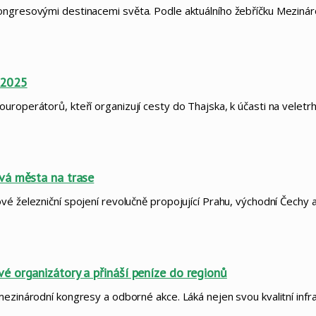
kongresovými destinacemi světa. Podle aktuálního žebříčku Meziná
 2025
uroperátorů, kteří organizují cesty do Thajska, k účasti na veletr
vá města na trase
é železniční spojení revolučně propojující Prahu, východní Čechy a
é organizátory a přináší peníze do regionů
mezinárodní kongresy a odborné akce. Láká nejen svou kvalitní infr