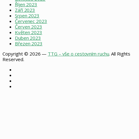
Říjen 2023
Září 2023
Srpen 2023
Červenec 2023
Červen 2023
Květen 2023
Duben 2023
Březen 2023
Copyright © 2026 —
TTG – vše o cestovním ruchu
. All Rights
Reserved.
Facebook
X
Instagram
RSS
Facebook
X
WhatsApp
Telegram
Back
to
top
button