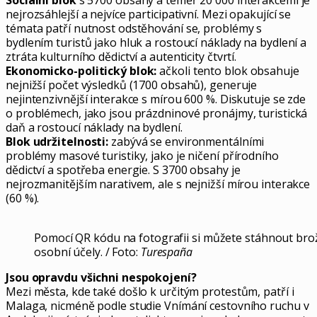
Sociální blok
s 5700 obsahy a téměř 20 000 interakcemi je
nejrozsáhlejší a nejvíce participativní. Mezi opakující se
témata patří nutnost odstěhování se, problémy s
bydlením turistů jako hluk a rostoucí náklady na bydlení a
ztráta kulturního dědictví a autenticity čtvrtí.
Ekonomicko-politický blok:
ačkoli tento blok obsahuje
nejnižší počet výsledků (1700 obsahů), generuje
nejintenzivnější interakce s mírou 600 %. Diskutuje se zde
o problémech, jako jsou prázdninové pronájmy, turistická
daň a rostoucí náklady na bydlení.
Blok udržitelnosti:
zabývá se environmentálními
problémy masové turistiky, jako je ničení přírodního
dědictví a spotřeba energie. S 3700 obsahy je
nejrozmanitějším narativem, ale s nejnižší mírou interakce
(60 %).
Pomocí QR kódu na fotografii si můžete stáhnout brož
osobní účely. / Foto:
Turespaña
Jsou opravdu všichni nespokojení?
Mezi města, kde také došlo k určitým protestům, patří i
Malaga, nicméně podle studie Vnímání cestovního ruchu v