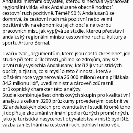
Andalusii místními obyvateli, kterou si nechala vypracovat
regionální vláda, však Andalusané obecně hodnotí
cestovní ruch pozitivně. Téměř 90 % Andalusanů se
domnívá, že cestovní ruch má pozitivní nebo velmi
pozitivní vliv na ekonomiku jejich obcí a na tvorbu
pracovních míst, jak vyplývá ze studie, kterou představil
andaluský regionální ministr cestovního ruchu, kultury a
sportu Arturo Bernal.
Tváří v tvář „argumentům, které jsou často zkreslené“, jde
studie při této příležitosti „přímo ke zdrojům, aby si z
první ruky vyslechla Andalusany, kteří žijí v turistických
obcích, a zjistila, co si myslí o této činnosti, která v
loňském roce vygenerovala 26 000 milionů eur a přilákala
34,2 milionu lidí“, uvedl ministr a zároveň zdůraznil
průkopnický charakter této analýzy.
Studie kombinuje šest ohniskových skupin pro kvalitativní
analýzu s celkem 3200 průzkumy provedenými osobně ve
32 andaluských obcích pro kvantitativní studii. Kromě toho
ji doplňuje zkoumání vnímání podle různých proměnných,
jako je turistická nasycenost obyvatelstva v místě bydliště,
vazba zaměstnání na cestovní ruch, pohlaví nebo věk.