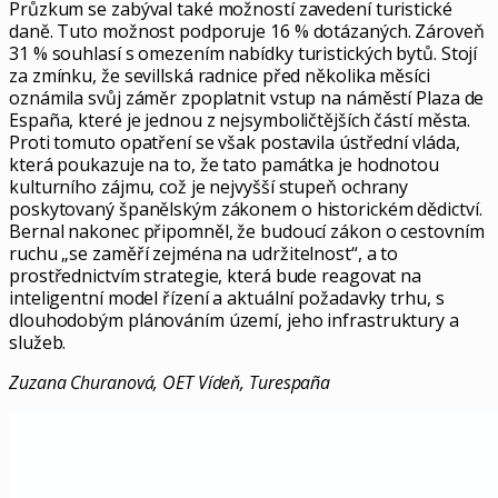
Průzkum se zabýval také možností zavedení turistické
daně. Tuto možnost podporuje 16 % dotázaných. Zároveň
31 % souhlasí s omezením nabídky turistických bytů. Stojí
za zmínku, že sevillská radnice před několika měsíci
oznámila svůj záměr zpoplatnit vstup na náměstí Plaza de
España, které je jednou z nejsymboličtějších částí města.
Proti tomuto opatření se však postavila ústřední vláda,
která poukazuje na to, že tato památka je hodnotou
kulturního zájmu, což je nejvyšší stupeň ochrany
poskytovaný španělským zákonem o historickém dědictví.
Bernal nakonec připomněl, že budoucí zákon o cestovním
ruchu „se zaměří zejména na udržitelnost“, a to
prostřednictvím strategie, která bude reagovat na
inteligentní model řízení a aktuální požadavky trhu, s
dlouhodobým plánováním území, jeho infrastruktury a
služeb.
Zuzana Churanová, OET Vídeň, Turespaña