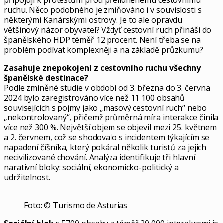
připojují k protestům proti přelidněnému cestovnímu
ruchu. Něco podobného je zmiňováno i v souvislosti s
některými Kanárskými ostrovy. Je to ale opravdu
většinový názor obyvatel? Vždyť cestovní ruch přináší do
španělského HDP téměř 12 procent. Není třeba se na
problém podívat komplexněji a na základě průzkumu?
Zasahuje znepokojení z cestovního ruchu všechny
španělské destinace?
Podle zmíněné studie v období od 3. března do 3. června
2024 bylo zaregistrováno více než 11 100 obsahů
souvisejících s pojmy jako „masový cestovní ruch“ nebo
„nekontrolovaný“, přičemž průměrná míra interakce činila
více než 300 %. Největší objem se objevil mezi 25. květnem
a 2. červnem, což se shodovalo s incidentem týkajícím se
napadení číšníka, který pokáral několik turistů za jejich
necivilizované chování. Analýza identifikuje tři hlavní
narativní bloky: sociální, ekonomicko-politický a
udržitelnost.
Foto: © Turismo de Asturias