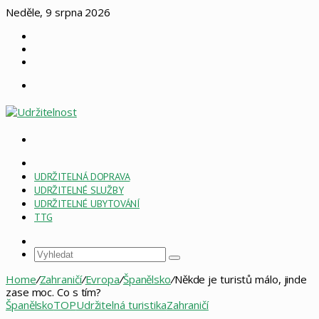
Neděle, 9 srpna 2026
Log
In
Náhodný
článek
Sidebar
Menu
Vyhledat
HOME
PAGE
UDRŽITELNÁ DOPRAVA
ESG
UDRŽITELNÉ SLUŽBY
UDRŽITELNÉ UBYTOVÁNÍ
TTG
Sidebar
Vyhledat
Home
/
Zahraničí
/
Evropa
/
Španělsko
/
Někde je turistů málo, jinde
zase moc. Co s tím?
Španělsko
TOP
Udržitelná turistika
Zahraničí