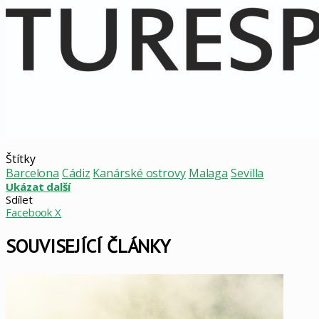
Štítky
Barcelona
Cádiz
Kanárské ostrovy
Malaga
Sevilla
Ukázat další
Sdílet
LinkedIn
Pinterest
Skype
WhatsApp
Sdílet
Tisknout
Facebook
X
mailem
SOUVISEJÍCÍ ČLÁNKY