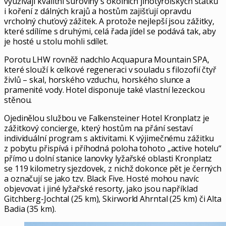
využívají kvalitní suroviny s okolních jihotyrolských statků
i koření z dálných krajů a hostům zajišťují opravdu
vrcholný chuťový zážitek. A protože nejlepší jsou zážitky,
které sdílíme s druhými, celá řada jídel se podává tak, aby
je hosté u stolu mohli sdílet.
Porotu LHW rovněž nad­chlo Acquapura Mountain SPA,
které slouží k celkové regeneraci v souladu s filozofií čtyř
živlů – skal, horského vzduchu, horského slunce a
pramenité vody. Hotel disponuje také vlastní lezeckou
stěnou.
Ojedinělou službou ve Falkensteiner Hotel Kronplatz je
zážitkový concierge, který hostům na přání sestaví
individuální program s aktivitami. K výjimečnému zážitku
z pobytu přispívá i příhodná poloha tohoto „active hotelu“
přímo u dolní stanice lanovky lyžařské oblasti Kronplatz
se 119 kilometry sjezdovek, z nichž dokonce pět je černých
a označují se jako tzv. Black Five. Hosté mohou navíc
objevovat i jiné lyžařské resorty, jako jsou například
Gitchberg-Jochtal (25 km), Skirworld Ahrntal (25 km) či Alta
Badia (35 km).