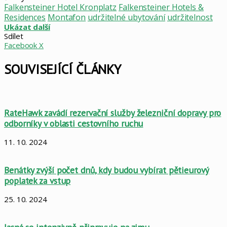
Falkensteiner Hotel Kronplatz
Falkensteiner Hotels &
Residences
Montafon
udržitelné ubytování
udržitelnost
Ukázat další
Sdílet
LinkedIn
Pinterest
Skype
WhatsApp
Sdílet
Tisknout
Facebook
X
mailem
SOUVISEJÍCÍ ČLÁNKY
RateHawk zavádí rezervační služby železniční dopravy pro
odborníky v oblasti cestovního ruchu
11. 10. 2024
Benátky zvýší počet dnů, kdy budou vybírat pětieurový
poplatek za vstup
25. 10. 2024