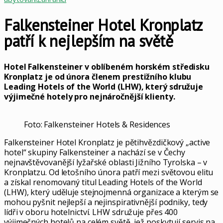
Falkensteiner Hotel Kronplatz
patří k nejlepším na světě
Hotel Falkensteiner v oblíbeném horském středisku
Kronplatz je od února členem prestižního klubu
Leading Hotels of the World (LHW), který sdružuje
výjimečné hotely pro nejnáročnější klienty.
Foto: Falkensteiner Hotels & Residences
Falkensteiner Hotel Kronplatz je pětihvězdičkový „active
hotel“ skupiny Falkensteiner a nachází se v Čechy
nejnavštěvovanější lyžařské oblasti Jižního Tyrolska – v
Kronplatzu. Od letošního února patří mezi světovou elitu
a získal renomovaný titul Leading Hotels of the World
(LHW), který uděluje stejnojmenná organizace a kterým se
mohou pyšnit nejlepší a nejinspirativnější podniky, tedy
lídři v oboru hotelnictví. LHW sdružuje přes 400
výjimečných hotelů na celém světě, jež poskytují servis na