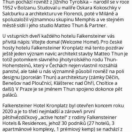
Thun pochází rovněž z Jižního Tyrolska – narodil se v roce
1952 v Bolzanu. Studoval u malíře Oskara Kokoschky v
Salcburku a architekturu ve Florencii, poté v Miláně a
spoluzaložil významnou skupinu Memphis a ve stejném
městě sídlí i jeho studio Matteo Thun & Partner.
U vstupních dveří každého hotelu Falkensteiner vás
přivítá nápis: Vítejte doma! (Welcome Home!). Pro české
hosty hotelu Falkensteiner Kronplatz má tento pozdrav
ještě jeden význam navíc: architekt stavby Matteo Thun je
totiž potomkem slavného jihotyrolského rodu Thun-
Hohensteinů, který v Čechách nejen vlastnil rozsáhlá
panství, ale také u nás významně působil rovněž na poli
designu (porcelán Thun) a architektury (zámky Děčín,
Benešov nad Ploučnicí, Klášterec nad Ohří, Choltice a
další). V Praze je se jménem Thun spojeno dokonce pět
paláců.
Falkensteiner Hotel Kronplatz byl otevřen koncem roku
2020 a je to třetí nejmladší a zároveň první
pětihvězdičkový „active hotel“ z rodiny Falkensteiner
Hotels & Residences, jehož 30 podniků (27 hotelů, 3
apartmánové komplexy, 1 prémiový kemp) se nachází z