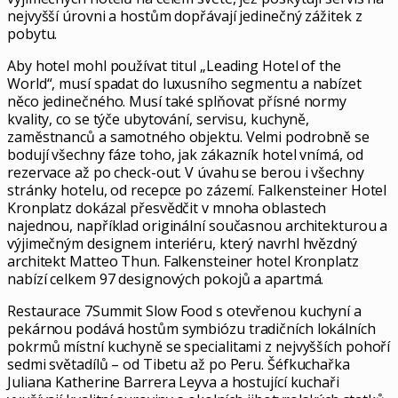
nejvyšší úrovni a hostům dopřávají jedinečný zážitek z
pobytu.
Aby hotel mohl používat titul „Leading Hotel of the
World“, musí spadat do luxusního segmentu a nabízet
něco jedinečného. Musí také splňovat přísné normy
kvality, co se týče ubytování, servisu, kuchyně,
zaměstnanců a samotného objektu. Velmi podrobně se
bodují všechny fáze toho, jak zákazník hotel vnímá, od
rezervace až po check-out. V úvahu se berou i všechny
stránky hotelu, od recepce po zázemí. Falkensteiner Hotel
Kronplatz dokázal přesvědčit v mnoha oblastech
najednou, například originální současnou architekturou a
výjimečným designem interiéru, který navrhl hvězdný
architekt Matteo Thun. Falkensteiner hotel Kronplatz
nabízí celkem 97 designových pokojů a apartmá.
Restaurace 7Summit Slow Food s otevřenou kuchyní a
pekárnou podává hostům symbiózu tradičních lokálních
pokrmů místní kuchyně se specialitami z nejvyšších pohoří
sedmi světadílů – od Tibetu až po Peru. Šéfkuchařka
Juliana Katherine Barrera Leyva a hostující kuchaři