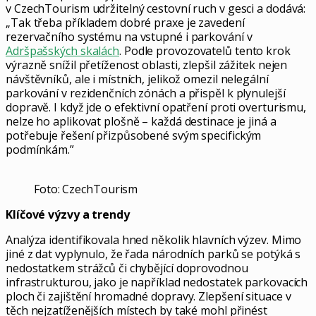
v CzechTourism udržitelný cestovní ruch v gesci a dodává:
„Tak třeba příkladem dobré praxe je zavedení
rezervačního systému na vstupné i parkování v
Adršpašských skalách
. Podle provozovatelů tento krok
výrazně snížil přetíženost oblasti, zlepšil zážitek nejen
návštěvníků, ale i místních, jelikož omezil nelegální
parkování v rezidenčních zónách a přispěl k plynulejší
dopravě. I když jde o efektivní opatření proti overturismu,
nelze ho aplikovat plošně – každá destinace je jiná a
potřebuje řešení přizpůsobené svým specifickým
podmínkám.”
Foto: CzechTourism
Klíčové výzvy a trendy
Analýza identifikovala hned několik hlavních výzev. Mimo
jiné z dat vyplynulo, že řada národních parků se potýká s
nedostatkem strážců či chybějící doprovodnou
infrastrukturou, jako je například nedostatek parkovacích
ploch či zajištění hromadné dopravy. Zlepšení situace v
těch nejzatíženějších místech by také mohl přinést