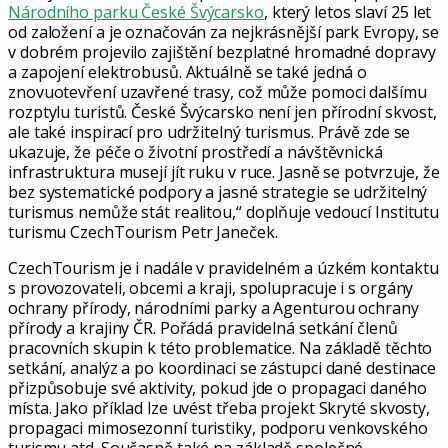
Národního parku České Švýcarsko
, který letos slaví 25 let
od založení a je označován za nejkrásnější park Evropy, se
v dobrém projevilo zajištění bezplatné hromadné dopravy
a zapojení elektrobusů. Aktuálně se také jedná o
znovuotevření uzavřené trasy, což může pomoci dalšímu
rozptylu turistů. České Švýcarsko není jen přírodní skvost,
ale také inspirací pro udržitelný turismus. Právě zde se
ukazuje, že péče o životní prostředí a návštěvnická
infrastruktura musejí jít ruku v ruce. Jasně se potvrzuje, že
bez systematické podpory a jasné strategie se udržitelný
turismus nemůže stát realitou,“ doplňuje vedoucí Institutu
turismu CzechTourism Petr Janeček.
CzechTourism je i nadále v pravidelném a úzkém kontaktu
s provozovateli, obcemi a kraji, spolupracuje i s orgány
ochrany přírody, národními parky a Agenturou ochrany
přírody a krajiny ČR. Pořádá pravidelná setkání členů
pracovních skupin k této problematice. Na základě těchto
setkání, analýz a po koordinaci se zástupci dané destinace
přizpůsobuje své aktivity, pokud jde o propagaci daného
místa. Jako příklad lze uvést třeba projekt Skryté skvosty,
propagaci mimosezonní turistiky, podporu venkovského