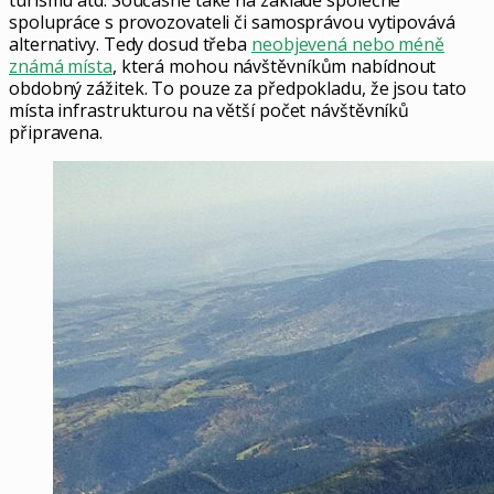
turismu atd. Současně také na základě společné
spolupráce s provozovateli či samosprávou vytipovává
alternativy. Tedy dosud třeba
neobjevená nebo méně
známá místa
, která mohou návštěvníkům nabídnout
obdobný zážitek. To pouze za předpokladu, že jsou tato
místa infrastrukturou na větší počet návštěvníků
připravena.