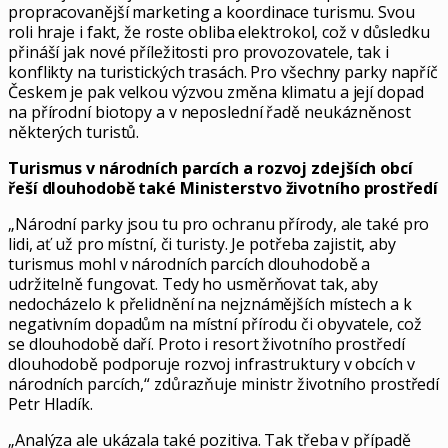
propracovanější marketing a koordinace turismu. Svou
roli hraje i fakt, že roste obliba elektrokol, což v důsledku
přináší jak nové příležitosti pro provozovatele, tak i
konflikty na turistických trasách. Pro všechny parky napříč
Českem je pak velkou výzvou změna klimatu a její dopad
na přírodní biotopy a v neposlední řadě neukázněnost
některých turistů.
Turismus v národních parcích a rozvoj zdejších obcí
řeší dlouhodobě také Ministerstvo životního prostředí
„Národní parky jsou tu pro ochranu přírody, ale také pro
lidi, ať už pro místní, či turisty. Je potřeba zajistit, aby
turismus mohl v národních parcích dlouhodobě a
udržitelně fungovat. Tedy ho usměrňovat tak, aby
nedocházelo k přelidnění na nejznámějších místech a k
negativním dopadům na místní přírodu či obyvatele, což
se dlouhodobě daří. Proto i resort životního prostředí
dlouhodobě podporuje rozvoj infrastruktury v obcích v
národních parcích,“ zdůrazňuje ministr životního prostředí
Petr Hladík.
„Analýza ale ukázala také pozitiva. Tak třeba v případě