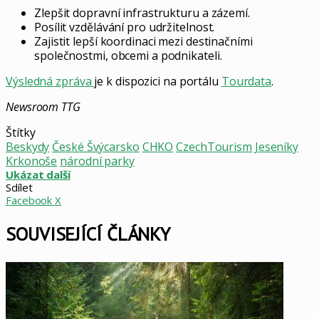
Zlepšit dopravní infrastrukturu a zázemí.
Posílit vzdělávání pro udržitelnost.
Zajistit lepší koordinaci mezi destinačními
společnostmi, obcemi a podnikateli.
Výsledná zpráva
je k dispozici na portálu
Tourdata
.
Newsroom TTG
Štítky
Beskydy
České Švýcarsko
CHKO
CzechTourism
Jeseníky
Krkonoše
národní parky
Ukázat další
Sdílet
LinkedIn
Pinterest
Skype
WhatsApp
Sdílet
Tisknout
Facebook
X
mailem
SOUVISEJÍCÍ ČLÁNKY