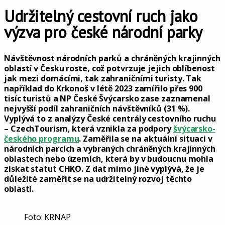
Udržitelný cestovní ruch jako
výzva pro české národní parky
Návštěvnost národních parků a chráněných krajinných
oblastí v Česku roste, což potvrzuje jejich oblíbenost
jak mezi domácími, tak zahraničními turisty. Tak
například do Krkonoš v létě 2023 zamířilo přes 900
tisíc turistů a NP České Švýcarsko zase zaznamenal
nejvyšší podíl zahraničních návštěvníků (31 %).
Vyplývá to z analýzy České centrály cestovního ruchu
– CzechTourism, která vznikla za podpory
švýcarsko-
českého programu
. Zaměřila se na aktuální situaci v
národních parcích a vybraných chráněných krajinných
oblastech nebo územích, která by v budoucnu mohla
získat statut CHKO. Z dat mimo jiné vyplývá, že je
důležité zaměřit se na udržitelný rozvoj těchto
oblastí.
Foto: KRNAP