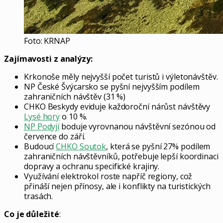
Foto: KRNAP
Zajímavosti z analýzy:
Krkonoše měly nejvyšší počet turistů i výletonávštěv.
NP České Švýcarsko se pyšní nejvyšším podílem
zahraničních návštěv (31 %)
CHKO Beskydy eviduje každoroční nárůst návštěvy
Lysé hory
o 10 %.
NP Podyjí
boduje vyrovnanou návštěvní sezónou od
července do září.
Budoucí
CHKO Soutok
, která se pyšní 27% podílem
zahraničních návštěvníků, potřebuje lepší koordinaci
dopravy a ochranu specifické krajiny.
Využívání elektrokol roste napříč regiony, což
přináší nejen přínosy, ale i konflikty na turistických
trasách.
Co je důležité
: