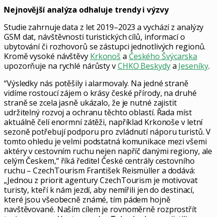
Nejnovější analýza odhaluje trendy i výzvy
Studie zahrnuje data z let 2019–2023 a vychází z analýzy
GSM dat, návštěvnosti turistických cílů, informací o
ubytování či rozhovorů se zástupci jednotlivých regionů.
Kromě vysoké návštěvy
Krkonoš
a
Českého Švýcarska
upozorňuje na rychlé nárůsty v
CHKO Beskydy
a
Jeseníky
.
“Výsledky nás potěšily i alarmovaly. Na jedné straně
vidíme rostoucí zájem o krásy české přírody, na druhé
straně se zcela jasně ukázalo, že je nutné zajistit
udržitelný rozvoj a ochranu těchto oblastí. Řada míst
aktuálně čelí enormní zátěži, například Krkonoše v letní
sezoně potřebují podporu pro zvládnutí náporu turistů. V
tomto ohledu je velmi podstatná komunikace mezi všemi
aktéry v cestovním ruchu nejen napříč danými regiony, ale
celým Českem,“ říká ředitel České centrály cestovního
ruchu – CzechTourism František Reismüller a dodává:
„Jednou z priorit agentury CzechTourism je motivovat
turisty, kteří k nám jezdí, aby nemířili jen do destinací,
které jsou všeobecně známé, tím pádem hojně
navštěvované. Naším cílem je rovnoměrně rozprostřít