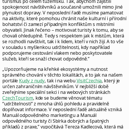
turismus po celém tuzemsku. Tak, abychom zajistili
spokojenost návštěvníků a současně umožnili mimo jiné
plynulost dopravy. V neposlední řadě musíme pamatovat
na aktivity, které pomohou chránit naše kulturní i přírodní
bohatství či zamezí případným konfliktům s místními
obyvateli. Jinak řečeno – motivovat turisty k tomu, aby se
chovali ohleduplně. Tedy s respektem jak k místům, která
se rozhodli navštívit, tak i k lidem, kteří v nich žijí. A to vše
v souladu s myšlenkou udržitelnosti, kdy například
podporujeme cestování vlakem nebo poskytovatele
služeb, kteří se snaží chovat odpovědně.”
„Upozorňujeme na křehké ekosystémy a nutnost
správného chování v těchto lokalitách, a to jak na našem
portále
Kudy z nudy
, tak i na webu
VisitCzechia
, který je
určen zahraničním návštěvníkům. V nejbližší době
zveřejníme speciální sekci i na webových stránkách
CzechTourism
, kde se budeme věnovat tématu
“udržitelnosti” z mnoha úhlů pohledu a pravidelně
doplňovat informace. V neposlední řadě aktuálně vzniká
Manuál odpovědného marketingu a Manuál
odpovědného turisty či Sbírka dobrých a špatných
příkladů z praxe,” vypočítává Tereza Kadlecová, která má