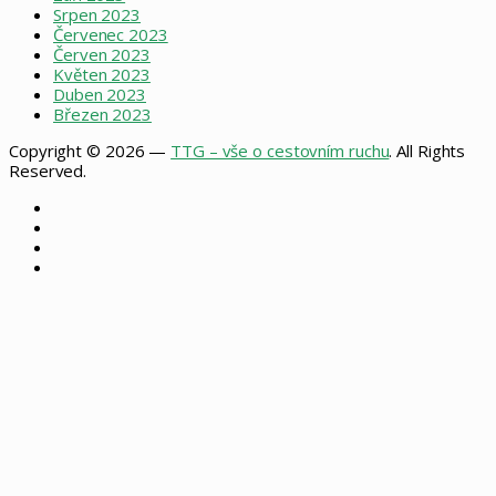
Srpen 2023
Červenec 2023
Červen 2023
Květen 2023
Duben 2023
Březen 2023
Copyright © 2026 —
TTG – vše o cestovním ruchu
. All Rights
Reserved.
Facebook
X
Instagram
RSS
Facebook
X
WhatsApp
Telegram
Back
to
top
button