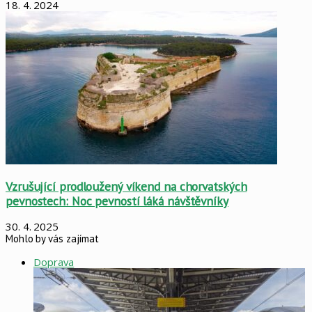
18. 4. 2024
Vzrušující prodloužený víkend na chorvatských
pevnostech: Noc pevností láká návštěvníky
30. 4. 2025
Mohlo by vás zajímat
Close
Doprava