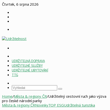
Čtvrtek, 6 srpna 2026
Log
In
Náhodný
článek
Sidebar
Menu
Vyhledat
HOME
PAGE
UDRŽITELNÁ DOPRAVA
ESG
UDRŽITELNÉ SLUŽBY
UDRŽITELNÉ UBYTOVÁNÍ
TTG
Sidebar
Vyhledat
Home
/
Města & regiony ČR
/
Udržitelný cestovní ruch jako výzva
pro české národní parky
Města & regiony ČR
Novinky
TOP ESG
Udržitelná turistika