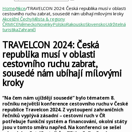
Vyhledat
Home
/
Akce
/
TRAVELCON 2024: Česká republika musí v oblasti
cestovního ruchu zabrat, sousedé nám ubíhají mílovými kroky
Akce
Jižní Čechy
Města & regiony
ČR
MICE
Německo
Novinky
Polsko
Rakousko
Slovensko
Udržitelná
turistika
Zahraničí
TRAVELCON 2024: Česká
republika musí v oblasti
cestovního ruchu zabrat,
sousedé nám ubíhají mílovými
kroky
“Na čem nám ujíždějí sousedé” bylo tématem 8.
ročníku největší konference cestovního ruchu v České
republice Travelcon 2024. Z vystoupení zahraničních
řečníků vyplývá zásadní – cestovní ruch v ČR
potřebuje funkční systém a financování, okolní státy
jsou v tomto směru napřed. Na konferenci se sešel