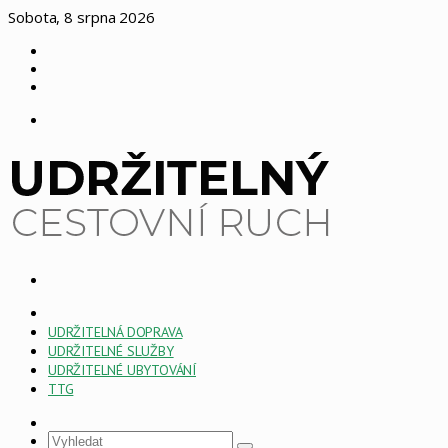
Sobota, 8 srpna 2026
Log
In
Náhodný
článek
Sidebar
Menu
Vyhledat
HOME
PAGE
UDRŽITELNÁ DOPRAVA
ESG
UDRŽITELNÉ SLUŽBY
UDRŽITELNÉ UBYTOVÁNÍ
TTG
Sidebar