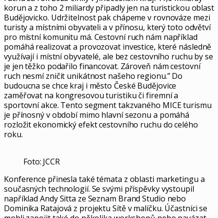
korun a z toho 2 miliardy připadly jen na turistickou oblast
Budějovicko. Udržitelnost pak chápeme v rovnováze mezi
turisty a místními obyvateli a v přínosu, který toto odvětví
pro místní komunitu má. Cestovní ruch nám například
pomáhá realizovat a provozovat investice, které následně
využívají i místní obyvatelé, ale bez cestovního ruchu by se
je jen těžko podařilo financovat. Zároveň nám cestovní
ruch nesmí zničit unikátnost našeho regionu.” Do
budoucna se chce kraj i město České Budějovice
zaměřovat na kongresovou turistiku či firemní a
sportovní akce. Tento segment takzvaného MICE turismu
je přínosný v období mimo hlavní sezonu a pomáhá
rozložit ekonomický efekt cestovního ruchu do celého
roku.
Foto: JCCR
Konference přinesla také témata z oblasti marketingu a
současných technologií. Se svými příspěvky vystoupil
například Andy Sitta ze Seznam Brand Studio nebo
Dominika Ratajová z projektu Sítě v malíčku. Účastníci se