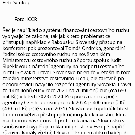
Petr Soukup.
Foto: JCCR
Řeč je například o systému financování cestovního ruchu
vyplývající ze zákona, tak jak k této problematice
přistupují například v Rakousku. Slovenský přístup na
konferenci pak prezentoval Tomáš Ondrčka, generální
ředitel sekce cestovního ruchu na nově vzniklém
Ministerstvu cestovného ruchu a športu spolu s Judit
Šipekiovou z národní agentury na podporu cestovního
ruchu Slovakia Travel. Slovensko nejen že v letošním roce
založilo ministerstvo cestovního ruchu, ale zároveň po
období covidu navýšilo rozpočet agentury Slovakia Travel
ze 14 milionů eur v roce 2021 na 26 milionů eur (cca 650
mil. Kč.) v letech 2023 i 2024. Pro porovnání rozpočet
agentury CzechTourism pro rok 2024 je 400 milionů Kč
(430 mil. Kč ještě v roce 2021). Slováci pochopili důležitost
tohoto odvětví a přistupují k němu jako k investici, která
má dobrou návratnost. I proto reklama na Slovensko v
současnosti vyplňuje reklamní prostor v Evropě napříč
různými kanály včetně televize. “Problematiku chybějícího