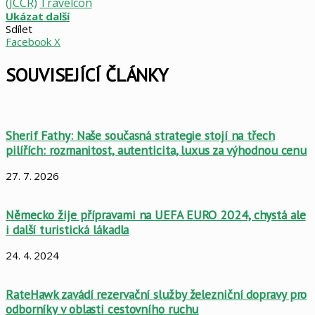
(JCCR)
Travelcon
Ukázat další
Sdílet
LinkedIn
Pinterest
Skype
WhatsApp
Sdílet
Tisknout
Facebook
X
mailem
SOUVISEJÍCÍ ČLÁNKY
Sherif Fathy: Naše současná strategie stojí na třech
pilířích: rozmanitost, autenticita, luxus za výhodnou cenu
27. 7. 2026
Německo žije přípravami na UEFA EURO 2024, chystá ale
i další turistická lákadla
24. 4. 2024
RateHawk zavádí rezervační služby železniční dopravy pro
odborníky v oblasti cestovního ruchu