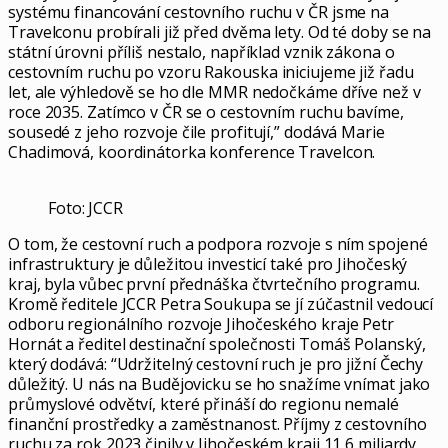
systému financování cestovního ruchu v ČR jsme na
Travelconu probírali již před dvěma lety. Od té doby se na
státní úrovni příliš nestalo, například vznik zákona o
cestovním ruchu po vzoru Rakouska iniciujeme již řadu
let, ale výhledově se ho dle MMR nedočkáme dříve než v
roce 2035. Zatímco v ČR se o cestovním ruchu bavíme,
sousedé z jeho rozvoje čile profitují,” dodává Marie
Chadimová, koordinátorka konference Travelcon.
Foto: JCCR
O tom, že cestovní ruch a podpora rozvoje s ním spojené
infrastruktury je důležitou investicí také pro Jihočeský
kraj, byla vůbec první přednáška čtvrtečního programu.
Kromě ředitele JCCR Petra Soukupa se jí zúčastnil vedoucí
odboru regionálního rozvoje Jihočeského kraje Petr
Hornát a ředitel destinační společnosti Tomáš Polanský,
který dodává: “Udržitelný cestovní ruch je pro jižní Čechy
důležitý. U nás na Budějovicku se ho snažíme vnímat jako
průmyslové odvětví, které přináší do regionu nemalé
finanční prostředky a zaměstnanost. Příjmy z cestovního
ruchu za rok 2023 činily v Jihočeském kraji 11,6 miliardy