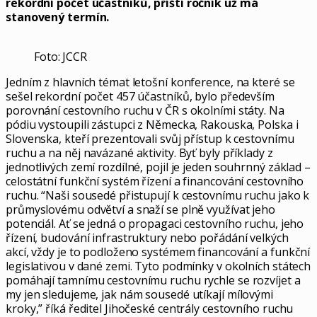
rekordní počet účastníků, příští ročník už má
stanovený termín.
Foto: JCCR
Jedním z hlavních témat letošní konference, na které se
sešel rekordní počet 457 účastníků, bylo především
porovnání cestovního ruchu v ČR s okolními státy. Na
pódiu vystoupili zástupci z Německa, Rakouska, Polska i
Slovenska, kteří prezentovali svůj přístup k cestovnímu
ruchu a na něj navázané aktivity. Byť byly příklady z
jednotlivých zemí rozdílné, pojil je jeden souhrnný základ –
celostátní funkční systém řízení a financování cestovního
ruchu. “Naši sousedé přistupují k cestovnímu ruchu jako k
průmyslovému odvětví a snaží se plně využívat jeho
potenciál. Ať se jedná o propagaci cestovního ruchu, jeho
řízení, budování infrastruktury nebo pořádání velkých
akcí, vždy je to podloženo systémem financování a funkční
legislativou v dané zemi. Tyto podmínky v okolních státech
pomáhají tamnímu cestovnímu ruchu rychle se rozvíjet a
my jen sledujeme, jak nám sousedé utíkají mílovými
kroky,” říká ředitel Jihočeské centrály cestovního ruchu