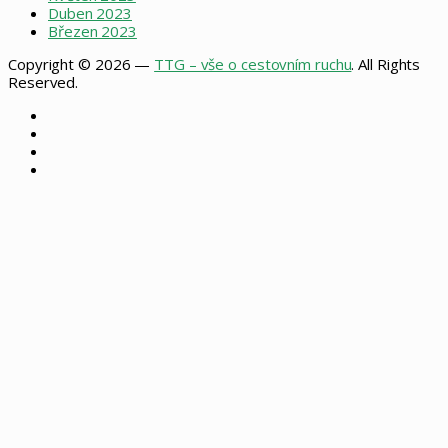
Duben 2023
Březen 2023
Copyright © 2026 —
TTG – vše o cestovním ruchu
. All Rights
Reserved.
Facebook
X
Instagram
RSS
Facebook
X
WhatsApp
Telegram
Back
to
top
button