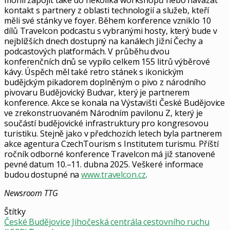
mohli zapojit také do několika workshopů nebo navázat
kontakt s partnery z oblasti technologií a služeb, kteří
měli své stánky ve foyer. Během konference vzniklo 10
dílů Travelcon podcastu s vybranými hosty, který bude v
nejbližších dnech dostupný na kanálech Jižní Čechy a
podcastových platformách. V průběhu dvou
konferenčních dnů se vypilo celkem 155 litrů výběrové
kávy. Úspěch měl také retro stánek s ikonickým
budějckým pikadorem doplněným o pivo z národního
pivovaru Budějovický Budvar, který je partnerem
konference. Akce se konala na Výstavišti České Budějovice
ve zrekonstruovaném Národním pavilonu Z, který je
součástí budějovické infrastruktury pro kongresovou
turistiku. Stejně jako v předchozích letech byla partnerem
akce agentura CzechTourism s Institutem turismu. Příští
ročník odborné konference Travelcon má již stanovené
pevné datum 10.–11. dubna 2025. Veškeré informace
budou dostupné na
www.travelcon.cz
.
Newsroom TTG
Štítky
České Budějovice
Jihočeská centrála cestovního ruchu