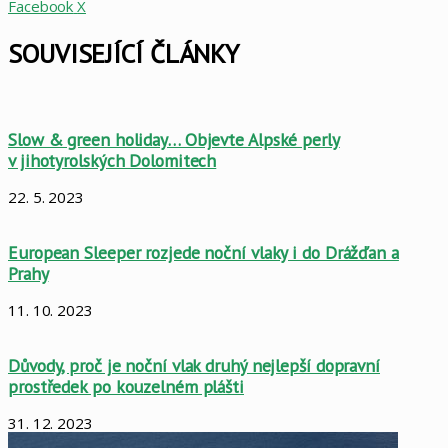
LinkedIn
Pinterest
Skype
WhatsApp
Sdílet
Tisknout
Facebook
X
mailem
SOUVISEJÍCÍ ČLÁNKY
Slow & green holiday… Objevte Alpské perly
v jihotyrolských Dolomitech
22. 5. 2023
European Sleeper rozjede noční vlaky i do Drážďan a
Prahy
11. 10. 2023
Důvody, proč je noční vlak druhý nejlepší dopravní
prostředek po kouzelném plášti
31. 12. 2023