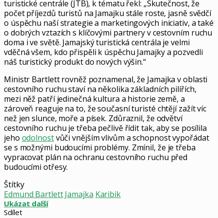
turistické centrále (JTB), k tématu řekl: „Skutečnost, že
počet příjezdů turistů na Jamajku stále roste, jasně svědčí
o úspěchu naší strategie a marketingových iniciativ, a také
o dobrých vztazích s klíčovými partnery v cestovním ruchu
doma i ve světě. Jamajský turistická centrála je velmi
vděčná všem, kdo přispěli k úspěchu Jamajky a pozvedli
náš turistický produkt do nových výšin.“
Ministr Bartlett rovněž poznamenal, že Jamajka v oblasti
cestovního ruchu staví na několika základních pilířích,
mezi něž patří jedinečná kultura a historie země, a
zároveň reaguje na to, že současní turisté chtějí zažít víc
než jen slunce, moře a písek. Zdůraznil, že odvětví
cestovního ruchu je třeba pečlivě řídit tak, aby se posílila
jeho
odolnost
vůči vnějším vlivům a schopnost vypořádat
se s možnými budoucími problémy. Zmínil, že je třeba
vypracovat plán na ochranu cestovního ruchu před
budoucími otřesy.
Štítky
Edmund Bartlett
Jamajka
Karibik
Ukázat další
Sdílet