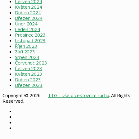
Červen 2024
Květen 2024
Duben 2024
Březen 2024
Únor 2024
Leden 2024
Prosinec 2023
Listopad 2023
Říjen 2023
Září 2023
Srpen 2023
Červenec 2023
Červen 2023
Květen 2023
Duben 2023
Březen 2023
Copyright © 2026 —
TTG – vše o cestovním ruchu
. All Rights
Reserved.
Facebook
X
Instagram
RSS
Facebook
X
WhatsApp
Telegram
Back