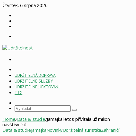
Čtvrtek, 6 srpna 2026
Log
In
Náhodný
článek
Sidebar
Menu
Vyhledat
HOME
PAGE
UDRŽITELNÁ DOPRAVA
ESG
UDRŽITELNÉ SLUŽBY
UDRŽITELNÉ UBYTOVÁNÍ
TTG
Sidebar
Vyhledat
Home
/
Data & studie
/
Jamajka letos přívítala už milion
návštěvníků
Data & studie
Jamajka
Novinky
Udržitelná turistika
Zahraničí