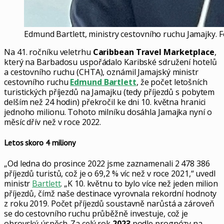
Edmund Bartlett, ministry cestovního ruchu Jamajky. 
Na 41. ročníku veletrhu
Caribbean Travel Marketplace
,
který na Barbadosu uspořádalo Karibské sdružení hotelů
a cestovního ruchu (CHTA), oznámil Jamajský ministr
cestovního ruchu
Edmund Bartlett
, že počet letošních
turistických příjezdů na Jamajku (tedy příjezdů s pobytem
delším než 24 hodin) překročil ke dni 10. května hranici
jednoho milionu. Tohoto milníku dosáhla Jamajka nyní o
měsíc dřív než v roce 2022.
Letos skoro 4 miliony
„Od ledna do prosince 2022 jsme zaznamenali 2 478 386
příjezdů turistů, což je o 69,2 % víc než v roce 2021,“ uvedl
ministr
Bartlett
. „K 10. květnu to bylo více než jeden milion
příjezdů, čímž naše destinace vyrovnala rekordní hodnoty
z roku 2019. Počet příjezdů soustavně narůstá a zároveň
se do cestovního ruchu průběžně investuje, což je
obrovský úspěch. Za celý rok
2023
podle prognózy na