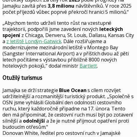
Jamajku zavítá přes
3,8 milionu
návštěvníků. V roce 2025
počet příjezdů vůbec poprvé překročí hranici 5 milionů.“
„Abychom tento udrželi tento růst na vzestupné
trajektorii, podpořili jsme zavedení nových
leteckých
spojení
z Chicaga, Denveru, St. Louis, Dallasu, Kansas City
a
z letiště Londýn-Gatwick
. Dále rozšiřujeme a
modernizujeme mezinárodní letiště v Montego Bay
(Sangster International Airport) a v příštích dvou až pěti
letech počítáme s výstavbou přibližně 8000 nových
hotelových pokojů,“ dodal ministr
Bartlett
.
Otužilý turismus
Jamajka se drží strategie
Blue Ocean
s cílem rozvíjet
udržitelnější a rozmanitější turistický produkt. „Společně s
OSN jsme vyhlásili Globální den odolnosti cestovního
ruchu, který každoročně připadne na 17. února. Tento
den má připomínat, že cestovní ruch musí být po zotavení
silnější a
odolnější
a že je nutné přijmout opatření proti
budoucím otřesům.“
Donovan White, ředitel pro cestovní ruch v Jamajské