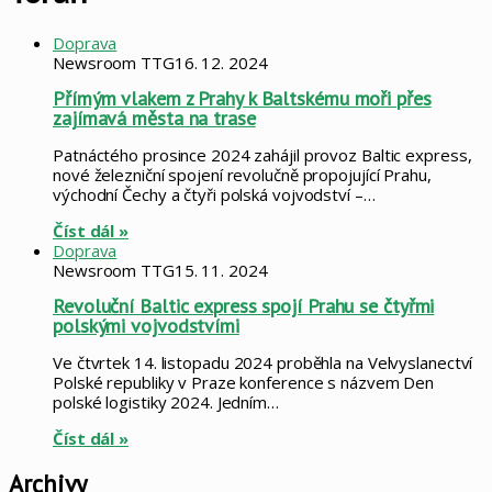
Doprava
Newsroom TTG
16. 12. 2024
Přímým vlakem z Prahy k Baltskému moři přes
zajímavá města na trase
Patnáctého prosince 2024 zahájil provoz Baltic express,
nové železniční spojení revolučně propojující Prahu,
východní Čechy a čtyři polská vojvodství –…
Číst dál »
Doprava
Newsroom TTG
15. 11. 2024
Revoluční Baltic express spojí Prahu se čtyřmi
polskými vojvodstvími
Ve čtvrtek 14. listopadu 2024 proběhla na Velvyslanectví
Polské republiky v Praze konference s názvem Den
polské logistiky 2024. Jedním…
Číst dál »
Archivy