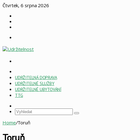
Čtvrtek, 6 srpna 2026
Log
In
Náhodný
článek
Sidebar
Menu
Vyhledat
HOME
PAGE
UDRŽITELNÁ DOPRAVA
ESG
UDRŽITELNÉ SLUŽBY
UDRŽITELNÉ UBYTOVÁNÍ
TTG
Sidebar
Vyhledat
Home
/
Toruň
Toruň