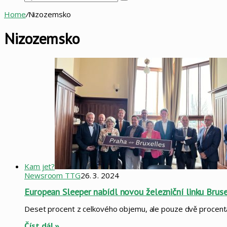
Vyhledat
Home
/
Nizozemsko
Nizozemsko
Kam jet?
Newsroom TTG
26. 3. 2024
European Sleeper nabídl novou železniční linku Brus
Deset procent z celkového objemu, ale pouze dvě procenta 
Číst dál »