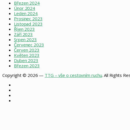
Březen 2024
Únor 2024
Leden 2024
Prosinec 2023
Listopad 2023
Říjen 2023
Září 2023
Srpen 2023
Červenec 2023
Červen 2023
Květen 2023
Duben 2023
Březen 2023
Copyright © 2026 —
TTG – vše o cestovním ruchu
. All Rights R
Facebook
X
Instagram
RSS
Back
to
top
button