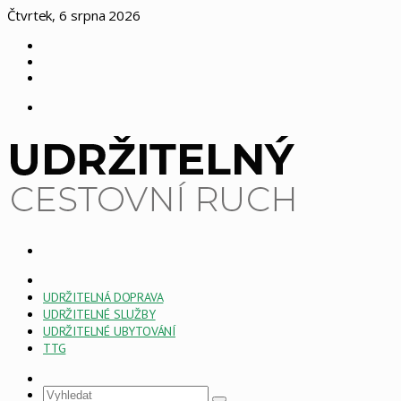
Čtvrtek, 6 srpna 2026
Log
In
Náhodný
článek
Sidebar
Menu
Vyhledat
HOME
PAGE
UDRŽITELNÁ DOPRAVA
ESG
UDRŽITELNÉ SLUŽBY
UDRŽITELNÉ UBYTOVÁNÍ
TTG
Sidebar