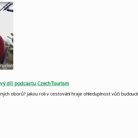
 nový díl podcastu CzechTourism
 různých oborů? Jakou roli v cestování hraje ohleduplnost vůči budo