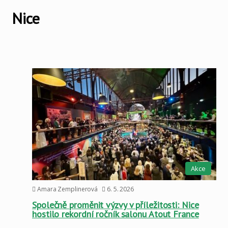
Nice
Akce
Amara Zemplinerová
6. 5. 2026
Společně proměnit výzvy v příležitosti: Nice
hostilo rekordní ročník salonu Atout France