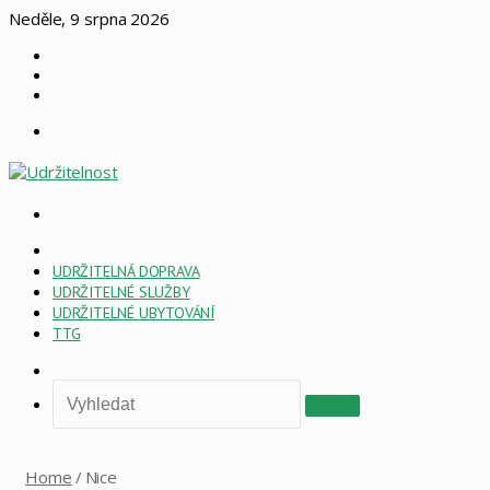
Neděle, 9 srpna 2026
Log
In
Náhodný
článek
Sidebar
Menu
Vyhledat
HOME
PAGE
UDRŽITELNÁ DOPRAVA
ESG
UDRŽITELNÉ SLUŽBY
UDRŽITELNÉ UBYTOVÁNÍ
TTG
Sidebar
Vyhledat
Home
/
Nice